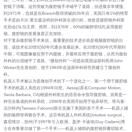
腔镜下消毒。这些突破为腹腔镜手术铺平了道路，但进展非常缓慢。
到1971年，也就是在Boesch取得突破的35年后，美国只有1%的绝育
手术是由卡尔·莱文森这样的外科医生进行的，他曾是腹腔镜外科医
生协会(SLS)主席。然而，到1976年，60%的输卵管结扎采用腹腔
镜。腹腔镜的发展速度正在加快。
对于复杂腹腔镜手术来说，最重要的技术进步就是视频腹腔镜的出
现，该技术在20世纪60年代逐步发展起来。在20世纪80年代早期到
中期，可视图像被应用于内窥镜，并最终应用于腹腔镜，从而为微创
外科的出现铺平了道路。“微创外科”一词是由英国泌尿科医师John
Wicker先生首创的，他于1983年在泌尿外科研究所建立了微创外
科。
机器人手术被认为是微创手术的下一个进化之一。第一个用于腹腔镜
手术的机器人系统在1994年问世。Aesop(原名Computer Motion,
Santa Barbara, CA)根据外科医生的语音命令指导腹腔镜。宙斯是一
种完全集成的外科系统，1996年在美国开始用于临床研究。塔马索·
法尔科内(Tamaso Falcone)医生实施了美国的首个手术——机器人辅
助的输卵管再吻合手术。达芬奇机器人外科系统(Intuitive surgical，
森尼维尔，加州)于1997年引入欧洲。盖伊·卡迪埃(Guy Cadiere)博
士在布鲁塞尔做了第一个手术——机器人辅助的腹腔镜胆囊切除术。