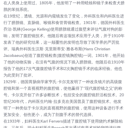
在人类身上使用过。1805年，他发明了一种用蜡烛和镜子来检查犬膀
胱的笨拙系统。
在19世纪，透镜、光源和内窥镜发生了变化，外科医生和内科医生进
行了膀胱镜、直肠镜、喉镜和食管胃镜检查。1901年，德国外科医生
乔治·凯林(George Kelling)使用膀胱镜通过腹壁来评估气腹对狗的影
响，发明了腹腔镜技术。他随后将这项技术应用于人类，并于1910年
发表了他的研究结果，这一颠覆性的发明也导致了医学界的严厉批
评。瑞典外科医生汉斯·克里斯蒂安·雅各布斯(Hans Christian
Jacobaeus)创造了腹腔镜检查(腹腔镜胸腔镜)一词。1901年，他开始
了他的动物实验，在没有气腹的情况下插入膀胱镜。他随后在1910年
报告了他的17次气腹腹腔镜手术和2次胸腔镜手术的临床经验。他也
为此受到了批评。
1929年，德国胃肠病学家亨氏·卡尔克发明了一种改良镜片的高级腹
腔镜和第一个直视视野的腹腔镜，使他赢得了“现代腹腔镜之父”的称
号。卡尔克开创了许多诊断技术，包括安全的腹腔镜肝活检技术。20
世纪30年代，内科医生约翰·拉多克在美国普及了腹腔镜技术。他发
明了一种类似于卡尔克的直视视野的腹腔镜，使用这种设备进行手术
更加安全、创伤更小，成为了剖腹手术的替代选择。
在1933年，妇科医生Karl Fervers描述了腹腔镜下使用烧灼术解除粘
连。三年后，瑞士妇科医生Boesch首次通过电凝术对输卵管进行腹