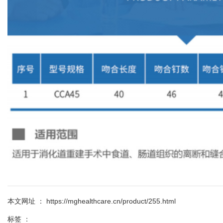
本文网址 ： https://mghealthcare.cn/product/255.html
标签 ：